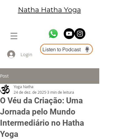
Natha Hatha Yoga
Listen to Podcast
Login
Post
Yoga Natha
24 de dez. de 2025
3 min de leitura
O Véu da Criação: Uma
Jornada pelo Mundo
Intermediário no Hatha
Yoga