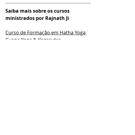
Saiba mais sobre os cursos 
ministrados por Rajnath Ji
Curso de Formação em Hatha Yoga
Gyana Yoga & Yogasutra
Yoga With Purpose: Success for Yoga 
Teachers
Posts recentes
Ver tudo