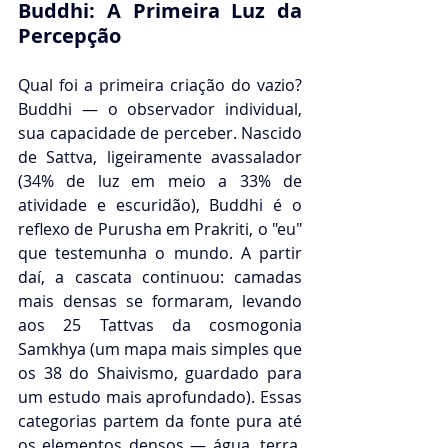
Buddhi: A Primeira Luz da 
Percepção
Qual foi a primeira criação do vazio? 
Buddhi — o observador individual, 
sua capacidade de perceber. Nascido 
de Sattva, ligeiramente avassalador 
(34% de luz em meio a 33% de 
atividade e escuridão), Buddhi é o 
reflexo de Purusha em Prakriti, o "eu" 
que testemunha o mundo. A partir 
daí, a cascata continuou: camadas 
mais densas se formaram, levando 
aos 25 Tattvas da cosmogonia 
Samkhya (um mapa mais simples que 
os 38 do Shaivismo, guardado para 
um estudo mais aprofundado). Essas 
categorias partem da fonte pura até 
os elementos densos — água, terra, 