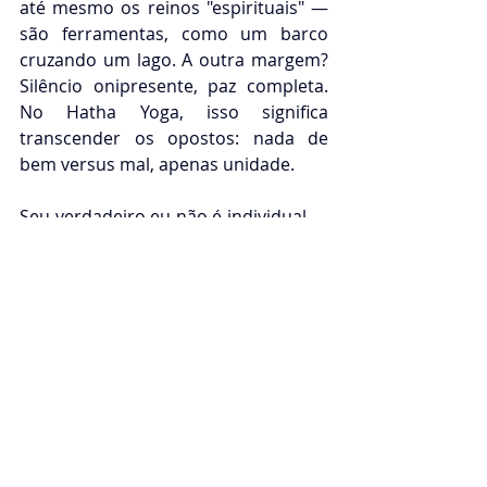
até mesmo os reinos "espirituais" — 
são ferramentas, como um barco 
cruzando um lago. A outra margem? 
Silêncio onipresente, paz completa. 
No Hatha Yoga, isso significa 
transcender os opostos: nada de 
bem versus mal, apenas unidade.
Seu verdadeiro eu não é individual — 
é o observador cósmico, 
compartilhado por todos. Através da 
prática, você se livra do grosseiro, 
abraça o sutil e retorna para casa. 
Para almas como a sua, isso não é 
fuga — é realização, uma paz 
profunda que sacia sua sede mais 
profunda.