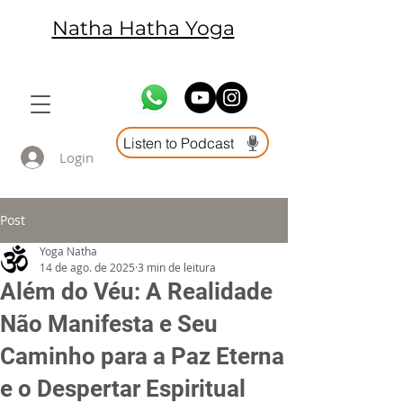
Natha Hatha Yoga
Listen to Podcast
Login
Post
Yoga Natha
14 de ago. de 2025
3 min de leitura
Além do Véu: A Realidade
Não Manifesta e Seu
Caminho para a Paz Eterna
e o Despertar Espiritual